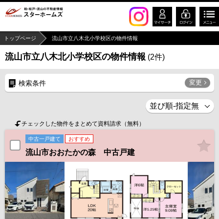
トップページ
流山市立八木北小学校区の物件情報
流山市立八木北小学校区の物件情報
(
2
件)
変更
検索条件
チェックした物件をまとめて資料請求（無料）
中古一戸建て
おすすめ
流山市おおたかの森 中古戸建