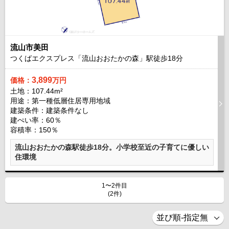
流山市美田
つくばエクスプレス「流山おおたかの森」駅徒歩
18
分
3,899
価格：
万円
土地：107.44m²
用途：第一種低層住居専用地域
建築条件：
建築条件なし
建ぺい率：60％
容積率：150％
流山おおたかの森駅徒歩18分。小学校至近の子育てに優しい
住環境
1〜2件目
(2件)