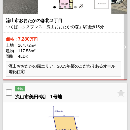
流山市おおたかの森北２丁目
つくばエクスプレス「流山おおたかの森」駅徒歩
15
分
7,280
価格：
万円
土地：164.72m²
建物：117.58m²
間取：4LDK
流山おおたかの森エリア、2015年築のこだわりあるオール
電化住宅
土地
流山市美田6期 1号地