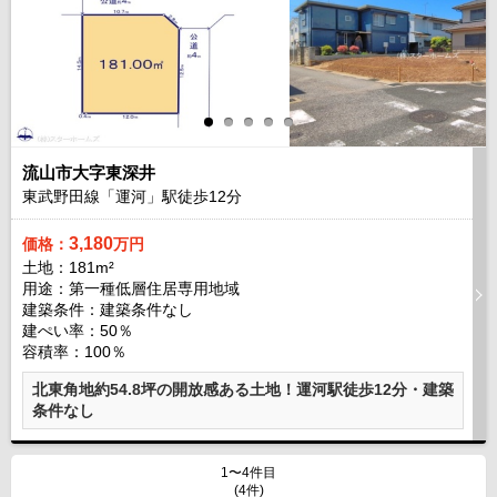
流山市大字東深井
東武野田線「運河」駅徒歩
12
分
3,180
価格：
万円
土地：181m²
用途：第一種低層住居専用地域
建築条件：
建築条件なし
建ぺい率：50％
容積率：100％
北東角地約54.8坪の開放感ある土地！運河駅徒歩12分・建築
条件なし
1〜4件目
(4件)