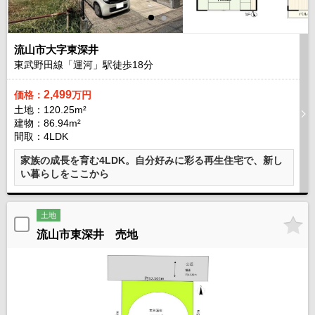
流山市大字東深井
東武野田線「運河」駅徒歩
18
分
2,499
価格：
万円
土地：120.25m²
建物：86.94m²
間取：4LDK
家族の成長を育む4LDK。自分好みに彩る再生住宅で、新し
い暮らしをここから
土地
流山市東深井 売地