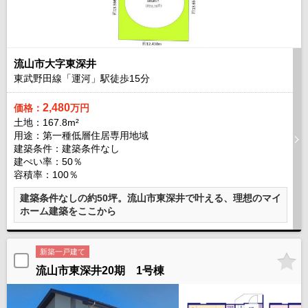
流山市大字東深井
東武野田線「運河」駅徒歩
15
分
2,480
価格：
万円
土地：167.8m²
用途：第一種低層住居専用地域
建築条件：
建築条件なし
建ぺい率：50％
容積率：100％
建築条件なしの約50坪。流山市東深井で叶える、理想のマイ
ホーム建築をここから
新築一戸建て
流山市東深井20期 1号棟