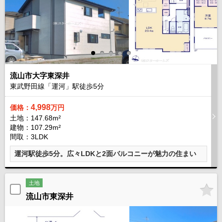
流山市大字東深井
東武野田線「運河」駅徒歩
5
分
4,998
価格：
万円
土地：147.68m²
建物：107.29m²
間取：3LDK
運河駅徒歩5分。広々LDKと2面バルコニーが魅力の住まい
土地
流山市東深井